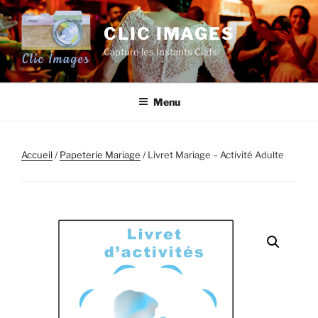
Aller
au
CLIC IMAGES
contenu
Capture les Instants Clefs
principal
Menu
Accueil
/
Papeterie Mariage
/ Livret Mariage – Activité Adulte