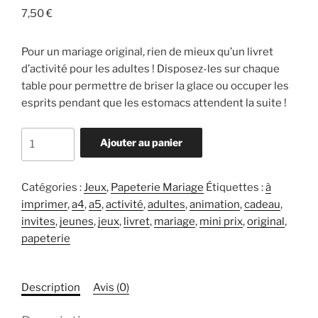
7,50
€
Pour un mariage original, rien de mieux qu’un livret
d’activité pour les adultes ! Disposez-les sur chaque
table pour permettre de briser la glace ou occuper les
esprits pendant que les estomacs attendent la suite !
quantité
Ajouter au panier
de
Livret
Mariage
Catégories :
Jeux
,
Papeterie Mariage
Étiquettes :
à
-
imprimer
,
a4
,
a5
,
activité
,
adultes
,
animation
,
cadeau
,
Activité
invites
,
jeunes
,
jeux
,
livret
,
mariage
,
mini prix
,
original
,
Adulte
papeterie
Description
Avis (0)