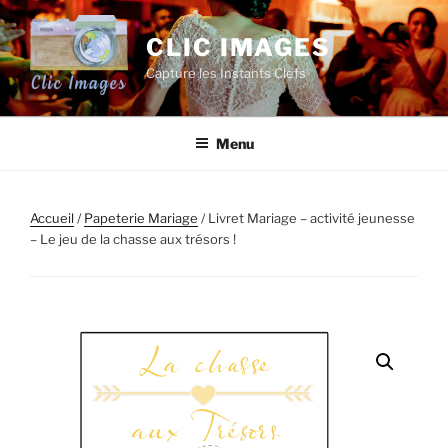
Aller
au
CLIC IMAGES
contenu
Capture les Instants Clefs
principal
Menu
Accueil
/
Papeterie Mariage
/ Livret Mariage – activité jeunesse
– Le jeu de la chasse aux trésors !