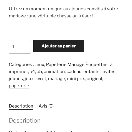
Offrez un moment unique aux jeunes conviés à votre
mariage : une véritable chasse au trésor !
quantité
Ajouter au panier
de
Livret
Mariage
Catégories :
Jeux
,
Papeterie Mariage
Étiquettes :
à
-
imprimer
,
a4
,
a5
,
animation
,
cadeau
,
enfants
,
invites
,
activité
jeunes
,
jeux
,
livret
,
mariage
,
mini prix
,
original
,
jeunesse
papeterie
-
Le
Description
Avis (0)
jeu
de
Description
la
chasse