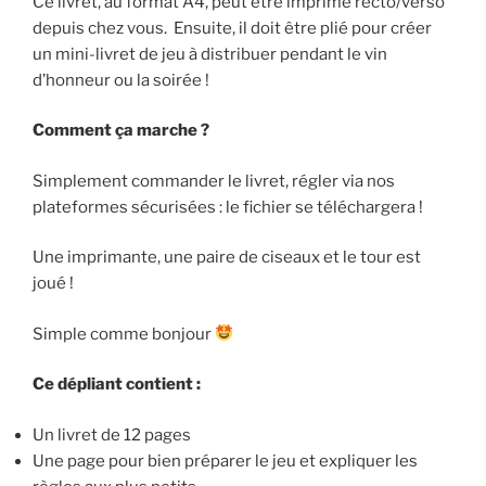
Ce livret, au format A4, peut être imprimé recto/verso
aux
depuis chez vous. Ensuite, il doit être plié pour créer
trésors
un mini-livret de jeu à distribuer pendant le vin
!
d’honneur ou la soirée !
Comment ça marche ?
Simplement commander le livret, régler via nos
plateformes sécurisées : le fichier se téléchargera !
Une imprimante, une paire de ciseaux et le tour est
joué !
Simple comme bonjour
Ce dépliant contient :
Un livret de 12 pages
Une page pour bien préparer le jeu et expliquer les