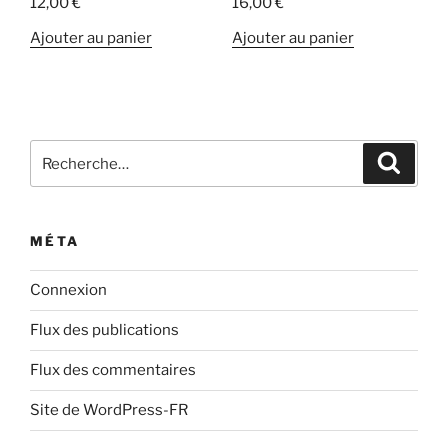
12,00
€
16,00
€
Ajouter au panier
Ajouter au panier
Recherche
Recher
pour
:
MÉTA
Connexion
Flux des publications
Flux des commentaires
Site de WordPress-FR