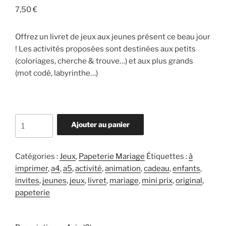
7,50
€
Offrez un livret de jeux aux jeunes présent ce beau jour
! Les activités proposées sont destinées aux petits
(coloriages, cherche & trouve…) et aux plus grands
(mot codé, labyrinthe…)
quantité
Ajouter au panier
de
Livret
Mariage
Catégories :
Jeux
,
Papeterie Mariage
Étiquettes :
à
-
imprimer
,
a4
,
a5
,
activité
,
animation
,
cadeau
,
enfants
,
Activité
invites
,
jeunes
,
jeux
,
livret
,
mariage
,
mini prix
,
original
,
Jeunesse
papeterie