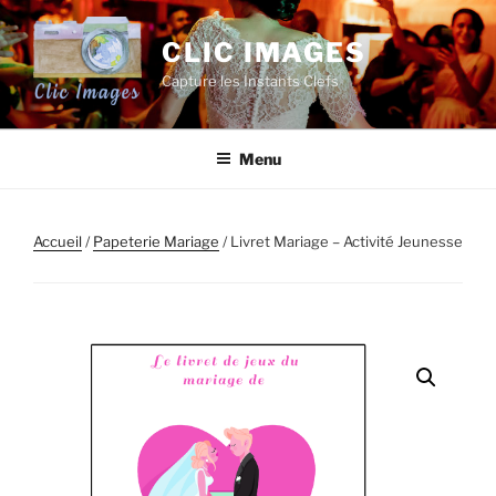
Aller
au
CLIC IMAGES
contenu
Capture les Instants Clefs
principal
Menu
Accueil
/
Papeterie Mariage
/ Livret Mariage – Activité Jeunesse