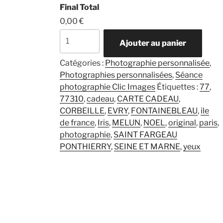
Final Total
0,00 €
quantité
Ajouter au panier
de
Séance
Catégories :
Photographie personnalisée
,
Photo
Photographies personnalisées
,
Séance
iris
photographie Clic Images
Étiquettes :
77
,
-
77310
,
cadeau
,
CARTE CADEAU
,
votre
CORBEILLE
,
EVRY
,
FONTAINEBLEAU
,
ile
oeil
de france
,
Iris
,
MELUN
,
NOEL
,
original
,
paris
,
comme
photographie
,
SAINT FARGEAU
vous
PONTHIERRY
,
SEINE ET MARNE
,
yeux
ne
l'avez
jamais
vu
!