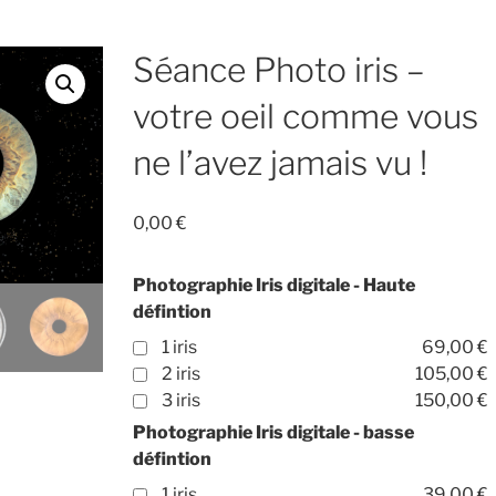
Séance Photo iris –
votre oeil comme vous
ne l’avez jamais vu !
0,00
€
Photographie Iris digitale - Haute
défintion
1 iris
69,00 €
2 iris
105,00 €
3 iris
150,00 €
Photographie Iris digitale - basse
défintion
1 iris
39,00 €