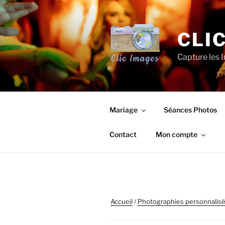
Aller
au
contenu
CLI
principal
Capture les I
Mariage
Séances Photos
Contact
Mon compte
Accueil
/
Photographies personnalis