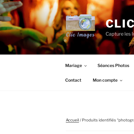
Aller
au
contenu
CLI
principal
Capture les I
Mariage
Séances Photos
Contact
Mon compte
Accueil
/ Produits identifiés “photog