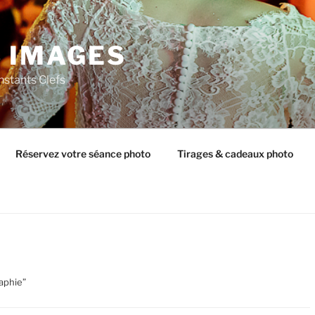
C IMAGES
nstants Clefs
Réservez votre séance photo
Tirages & cadeaux photo
raphie”