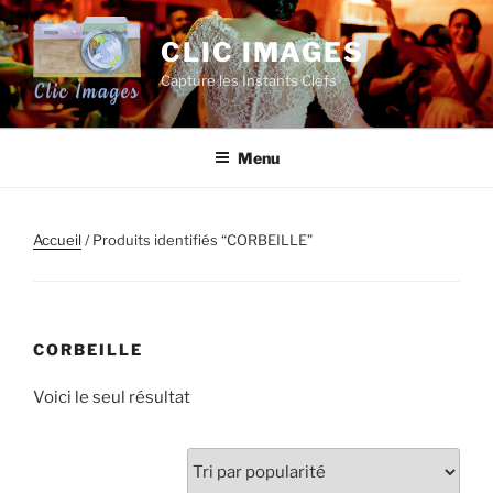
Aller
au
CLIC IMAGES
contenu
Capture les Instants Clefs
principal
Menu
Accueil
/ Produits identifiés “CORBEILLE”
CORBEILLE
Voici le seul résultat