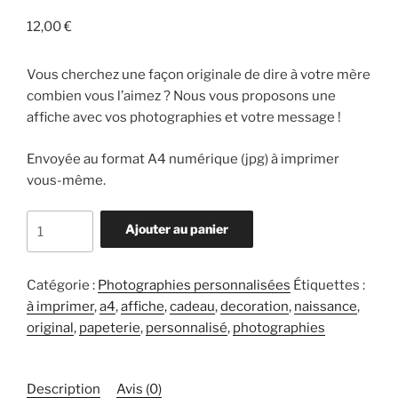
12,00
€
Vous cherchez une façon originale de dire à votre mère
combien vous l’aimez ? Nous vous proposons une
affiche avec vos photographies et votre message !
Envoyée au format A4 numérique (jpg) à imprimer
vous-même.
quantité
Ajouter au panier
de
Votre
photographie
Catégorie :
Photographies personnalisées
Étiquettes :
originale
à imprimer
,
a4
,
affiche
,
cadeau
,
decoration
,
naissance
,
"Naissance"
original
,
papeterie
,
personnalisé
,
photographies
à
personnaliser
Description
Avis (0)
(par