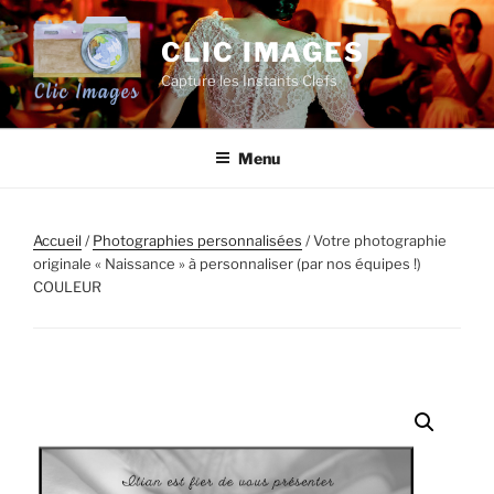
Aller
au
CLIC IMAGES
contenu
Capture les Instants Clefs
principal
Menu
Accueil
/
Photographies personnalisées
/ Votre photographie
originale « Naissance » à personnaliser (par nos équipes !)
COULEUR