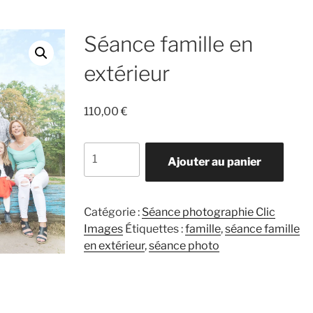
Séance famille en
extérieur
110,00
€
quantité
Ajouter au panier
de
Séance
famille
Catégorie :
Séance photographie Clic
en
Images
Étiquettes :
famille
,
séance famille
extérieur
en extérieur
,
séance photo