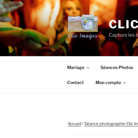
Aller
au
contenu
CLI
principal
Capture les I
Mariage
Séances Photos
Contact
Mon compte
Accueil
/
Séance photographie Clic I