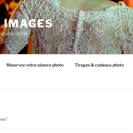
C IMAGES
nstants Clefs
Réservez votre séance photo
Tirages & cadeaux photo
deau”