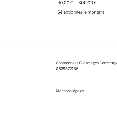
Plage
40,00
€
–
300,00
€
de
Ce
Sélectionnez le montant
prix :
produi
40,00 €
a
à
plusie
300,00 €
variati
Les
option
peuve
être
Coordonnées Clic Images
Contact@c
choisi
0629572136
sur
la
page
Mentions légales
du
produi