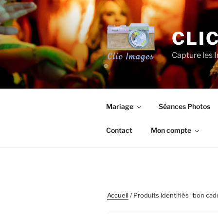
Aller
au
contenu
CLI
principal
Capture les I
Mariage
Séances Photos
Contact
Mon compte
Accueil
/ Produits identifiés “bon ca