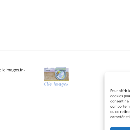
t
urs
ons.
s
nt
licimages.fr
-
es
Pour offrir 
cookies pou
consentir à
comportemen
t
ou de retir
caractéristi